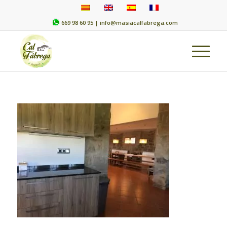
669 98 60 95 |
info@masiacalfabrega.com