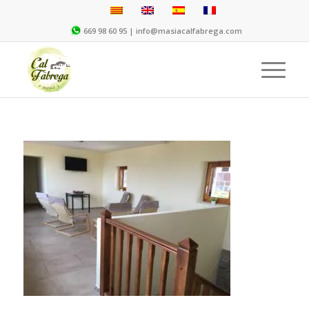
669 98 60 95 |
info@masiacalfabrega.com