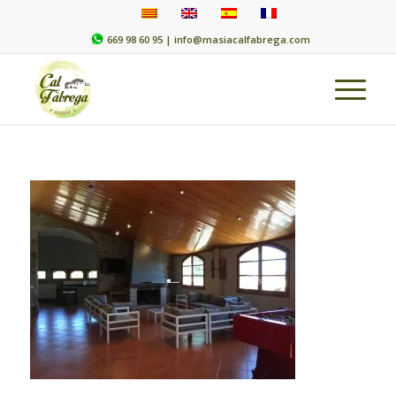
669 98 60 95 |
info@masiacalfabrega.com