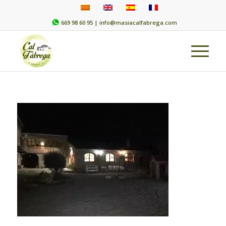
669 98 60 95 |
info@masiacalfabrega.com