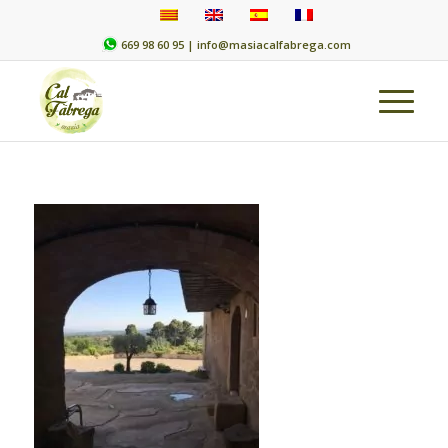
669 98 60 95 |
info@masiacalfabrega.com