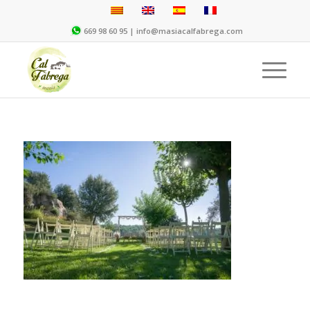
669 98 60 95 |
info@masiacalfabrega.com