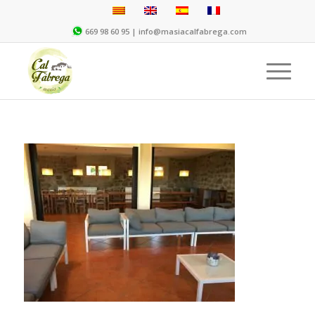
669 98 60 95 |
info@masiacalfabrega.com